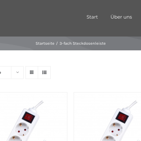
Start
Über uns
Startseite
3-fach Steckdosenleiste
e