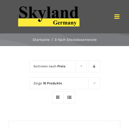
Zum
Inhalt
springen
Startseite
3-fach Steckdosenleiste
Sortieren nach
Preis
Zeige
16 Produkte