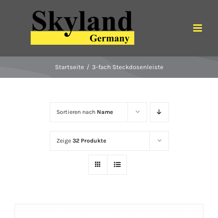
Zum
Inhalt
springen
Startseite
3-fach Steckdosenleiste
Sortieren nach
Name
Zeige
32 Produkte