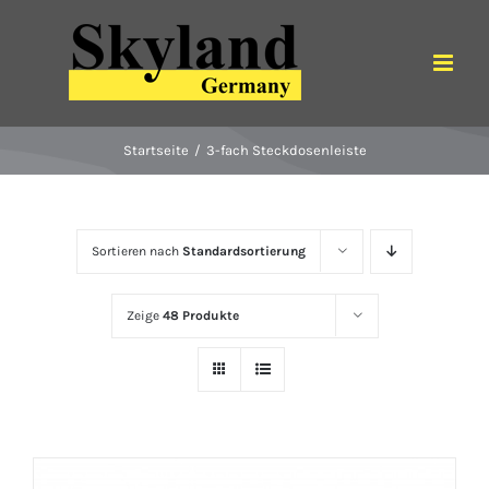
Zum
Inhalt
springen
Startseite
3-fach Steckdosenleiste
Sortieren nach
Standardsortierung
Zeige
48 Produkte